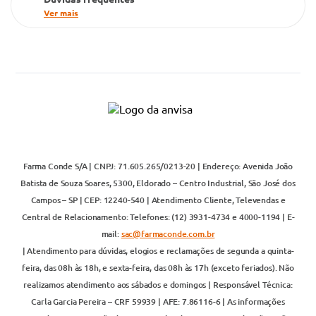
Ver mais
Farma Conde S/A | CNPJ: 71.605.265/0213-20 | Endereço: Avenida João
Batista de Souza Soares, 5300, Eldorado – Centro Industrial, São José dos
Campos – SP | CEP: 12240-540 | Atendimento Cliente, Televendas e
Central de Relacionamento: Telefones: (12) 3931-4734 e 4000-1194 | E-
mail:
sac@farmaconde.com.br
| Atendimento para dúvidas, elogios e reclamações de segunda a quinta-
feira, das 08h às 18h, e sexta-feira, das 08h às 17h (exceto feriados). Não
realizamos atendimento aos sábados e domingos | Responsável Técnica:
Carla Garcia Pereira – CRF 59939 | AFE: 7.86116-6 | As informações