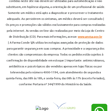
contidas neste site não devem ser utilizadas para automedicação e não
substituem, em hipótese alguma, a orientação de um profissional de saúde.
Somente um médico está apto a diagnosticar e prescrever o tratamento
adequado. Ao persistirem os sintomas, um médico deverá ser consultado |
Os preços e promoções são válidos exclusivamente para compras realizadas
pela internet. As vendas on-line são realizadas por meio da Loja do Centro
de Distribuição (CD). Para mais informações, acesse:
www.anvisa.gov.br
| A Farma Conde S/A utiliza tecnologias avançadas de proteção de dados
para garantir segurança em suas compras. A privacidade e a segurança dos
clientes são compromissos da empresa. Todos os pedidos estão sujeitos à
confirmação de disponibilidade em estoque | Importante: antimicrobianos,
antibióticos e psicotrópicos são vendidos apenas em lojas físicas ou por
televendas pelo número 4000-1194, com atendimento de segunda a
quinta-feira, das 08h às 18h, e sexta-feira, das 08h às 17h (exceto feriados),
conforme Portaria nº 344/1999 do Ministério da Saúde.