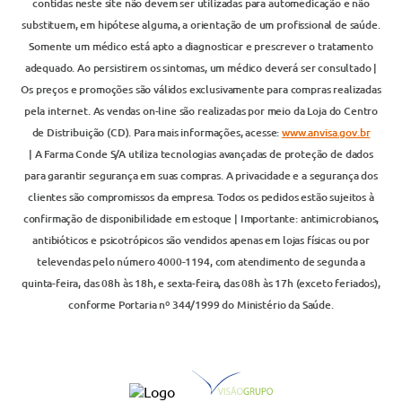
contidas neste site não devem ser utilizadas para automedicação e não
substituem, em hipótese alguma, a orientação de um profissional de saúde.
Somente um médico está apto a diagnosticar e prescrever o tratamento
adequado. Ao persistirem os sintomas, um médico deverá ser consultado |
Os preços e promoções são válidos exclusivamente para compras realizadas
pela internet. As vendas on-line são realizadas por meio da Loja do Centro
de Distribuição (CD). Para mais informações, acesse:
www.anvisa.gov.br
| A Farma Conde S/A utiliza tecnologias avançadas de proteção de dados
para garantir segurança em suas compras. A privacidade e a segurança dos
clientes são compromissos da empresa. Todos os pedidos estão sujeitos à
confirmação de disponibilidade em estoque | Importante: antimicrobianos,
antibióticos e psicotrópicos são vendidos apenas em lojas físicas ou por
televendas pelo número 4000-1194, com atendimento de segunda a
quinta-feira, das 08h às 18h, e sexta-feira, das 08h às 17h (exceto feriados),
conforme Portaria nº 344/1999 do Ministério da Saúde.