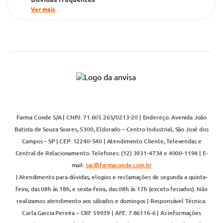
Ver mais
Farma Conde S/A | CNPJ: 71.605.265/0213-20 | Endereço: Avenida João
Batista de Souza Soares, 5300, Eldorado – Centro Industrial, São José dos
Campos – SP | CEP: 12240-540 | Atendimento Cliente, Televendas e
Central de Relacionamento: Telefones: (12) 3931-4734 e 4000-1194 | E-
mail:
sac@farmaconde.com.br
| Atendimento para dúvidas, elogios e reclamações de segunda a quinta-
feira, das 08h às 18h, e sexta-feira, das 08h às 17h (exceto feriados). Não
realizamos atendimento aos sábados e domingos | Responsável Técnica:
Carla Garcia Pereira – CRF 59939 | AFE: 7.86116-6 | As informações