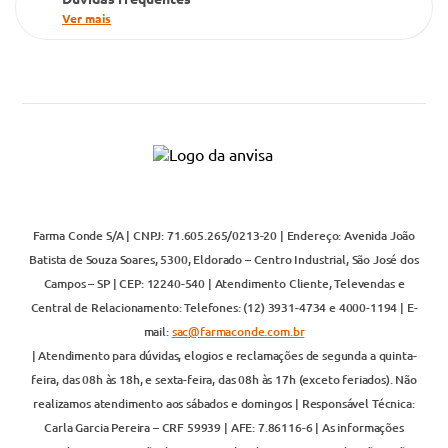
Ver mais
Farma Conde S/A | CNPJ: 71.605.265/0213-20 | Endereço: Avenida João
Batista de Souza Soares, 5300, Eldorado – Centro Industrial, São José dos
Campos – SP | CEP: 12240-540 | Atendimento Cliente, Televendas e
Central de Relacionamento: Telefones: (12) 3931-4734 e 4000-1194 | E-
mail:
sac@farmaconde.com.br
| Atendimento para dúvidas, elogios e reclamações de segunda a quinta-
feira, das 08h às 18h, e sexta-feira, das 08h às 17h (exceto feriados). Não
realizamos atendimento aos sábados e domingos | Responsável Técnica:
Carla Garcia Pereira – CRF 59939 | AFE: 7.86116-6 | As informações