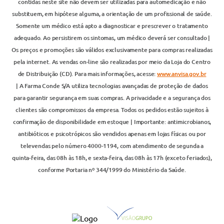
contidas neste site não devem ser utilizadas para automedicação e não
substituem, em hipótese alguma, a orientação de um profissional de saúde.
Somente um médico está apto a diagnosticar e prescrever o tratamento
adequado. Ao persistirem os sintomas, um médico deverá ser consultado |
Os preços e promoções são válidos exclusivamente para compras realizadas
pela internet. As vendas on-line são realizadas por meio da Loja do Centro
de Distribuição (CD). Para mais informações, acesse:
www.anvisa.gov.br
| A Farma Conde S/A utiliza tecnologias avançadas de proteção de dados
para garantir segurança em suas compras. A privacidade e a segurança dos
clientes são compromissos da empresa. Todos os pedidos estão sujeitos à
confirmação de disponibilidade em estoque | Importante: antimicrobianos,
antibióticos e psicotrópicos são vendidos apenas em lojas físicas ou por
televendas pelo número 4000-1194, com atendimento de segunda a
quinta-feira, das 08h às 18h, e sexta-feira, das 08h às 17h (exceto feriados),
conforme Portaria nº 344/1999 do Ministério da Saúde.