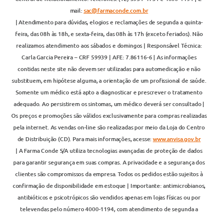
mail:
sac@farmaconde.com.br
| Atendimento para dúvidas, elogios e reclamações de segunda a quinta-
feira, das 08h às 18h, e sexta-feira, das 08h às 17h (exceto feriados). Não
realizamos atendimento aos sábados e domingos | Responsável Técnica:
Carla Garcia Pereira – CRF 59939 | AFE: 7.86116-6 | As informações
contidas neste site não devem ser utilizadas para automedicação e não
substituem, em hipótese alguma, a orientação de um profissional de saúde.
Somente um médico está apto a diagnosticar e prescrever o tratamento
adequado. Ao persistirem os sintomas, um médico deverá ser consultado |
Os preços e promoções são válidos exclusivamente para compras realizadas
pela internet. As vendas on-line são realizadas por meio da Loja do Centro
de Distribuição (CD). Para mais informações, acesse:
www.anvisa.gov.br
| A Farma Conde S/A utiliza tecnologias avançadas de proteção de dados
para garantir segurança em suas compras. A privacidade e a segurança dos
clientes são compromissos da empresa. Todos os pedidos estão sujeitos à
confirmação de disponibilidade em estoque | Importante: antimicrobianos,
antibióticos e psicotrópicos são vendidos apenas em lojas físicas ou por
televendas pelo número 4000-1194, com atendimento de segunda a