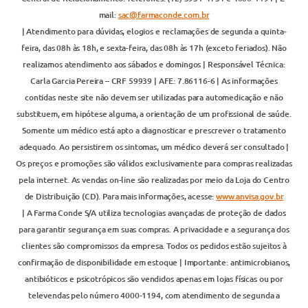
mail:
sac@farmaconde.com.br
| Atendimento para dúvidas, elogios e reclamações de segunda a quinta-
feira, das 08h às 18h, e sexta-feira, das 08h às 17h (exceto feriados). Não
realizamos atendimento aos sábados e domingos | Responsável Técnica:
Carla Garcia Pereira – CRF 59939 | AFE: 7.86116-6 | As informações
contidas neste site não devem ser utilizadas para automedicação e não
substituem, em hipótese alguma, a orientação de um profissional de saúde.
Somente um médico está apto a diagnosticar e prescrever o tratamento
adequado. Ao persistirem os sintomas, um médico deverá ser consultado |
Os preços e promoções são válidos exclusivamente para compras realizadas
pela internet. As vendas on-line são realizadas por meio da Loja do Centro
de Distribuição (CD). Para mais informações, acesse:
www.anvisa.gov.br
| A Farma Conde S/A utiliza tecnologias avançadas de proteção de dados
para garantir segurança em suas compras. A privacidade e a segurança dos
clientes são compromissos da empresa. Todos os pedidos estão sujeitos à
confirmação de disponibilidade em estoque | Importante: antimicrobianos,
antibióticos e psicotrópicos são vendidos apenas em lojas físicas ou por
televendas pelo número 4000-1194, com atendimento de segunda a