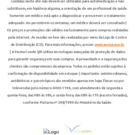
contidas neste site não devem ser utilizadas para automedicação e não
substituem, em hipótese alguma, a orientação de um profissional de saúde.
Somente um médico está apto a diagnosticar e prescrever o tratamento
adequado. Ao persistirem os sintomas, um médico deverá ser consultado |
Os preços e promoções são válidos exclusivamente para compras realizadas
pela internet. As vendas on-line são realizadas por meio da Loja do Centro
de Distribuição (CD). Para mais informações, acesse:
www.anvisa.gov.br
| A Farma Conde S/A utiliza tecnologias avançadas de proteção de dados
para garantir segurança em suas compras. A privacidade e a segurança dos
clientes são compromissos da empresa. Todos os pedidos estão sujeitos à
confirmação de disponibilidade em estoque | Importante: antimicrobianos,
antibióticos e psicotrópicos são vendidos apenas em lojas físicas ou por
televendas pelo número 4000-1194, com atendimento de segunda a
quinta-feira, das 08h às 18h, e sexta-feira, das 08h às 17h (exceto feriados),
conforme Portaria nº 344/1999 do Ministério da Saúde.