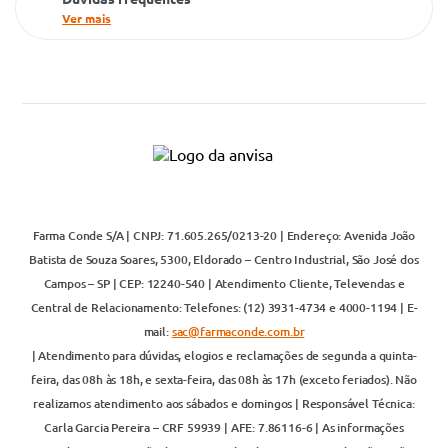
Ver mais
Farma Conde S/A | CNPJ: 71.605.265/0213-20 | Endereço: Avenida João
Batista de Souza Soares, 5300, Eldorado – Centro Industrial, São José dos
Campos – SP | CEP: 12240-540 | Atendimento Cliente, Televendas e
Central de Relacionamento: Telefones: (12) 3931-4734 e 4000-1194 | E-
mail:
sac@farmaconde.com.br
| Atendimento para dúvidas, elogios e reclamações de segunda a quinta-
feira, das 08h às 18h, e sexta-feira, das 08h às 17h (exceto feriados). Não
realizamos atendimento aos sábados e domingos | Responsável Técnica:
Carla Garcia Pereira – CRF 59939 | AFE: 7.86116-6 | As informações