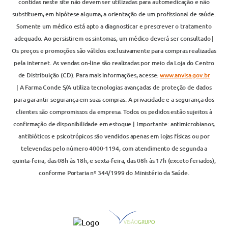
contidas neste site não devem ser utilizadas para automedicação e não
substituem, em hipótese alguma, a orientação de um profissional de saúde.
Somente um médico está apto a diagnosticar e prescrever o tratamento
adequado. Ao persistirem os sintomas, um médico deverá ser consultado |
Os preços e promoções são válidos exclusivamente para compras realizadas
pela internet. As vendas on-line são realizadas por meio da Loja do Centro
de Distribuição (CD). Para mais informações, acesse:
www.anvisa.gov.br
| A Farma Conde S/A utiliza tecnologias avançadas de proteção de dados
para garantir segurança em suas compras. A privacidade e a segurança dos
clientes são compromissos da empresa. Todos os pedidos estão sujeitos à
confirmação de disponibilidade em estoque | Importante: antimicrobianos,
antibióticos e psicotrópicos são vendidos apenas em lojas físicas ou por
televendas pelo número 4000-1194, com atendimento de segunda a
quinta-feira, das 08h às 18h, e sexta-feira, das 08h às 17h (exceto feriados),
conforme Portaria nº 344/1999 do Ministério da Saúde.