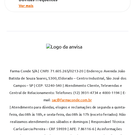
Ver mais
Farma Conde S/A | CNPJ: 71.605.265/0213-20 | Endereço: Avenida João
Batista de Souza Soares, 5300, Eldorado – Centro Industrial, São José dos
Campos – SP | CEP: 12240-540 | Atendimento Cliente, Televendas e
Central de Relacionamento: Telefones: (12) 3931-4734 e 4000-1194 | E-
mail:
sac@farmaconde.com.br
| Atendimento para dúvidas, elogios e reclamações de segunda a quinta-
feira, das 08h às 18h, e sexta-feira, das 08h às 17h (exceto feriados). Não
realizamos atendimento aos sábados e domingos | Responsável Técnica:
Carla Garcia Pereira – CRF 59939 | AFE: 7.86116-6 | As informações