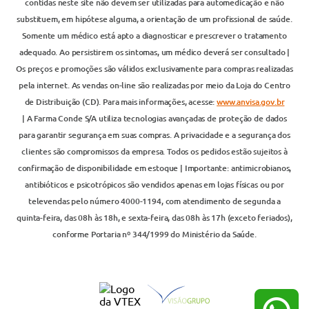
contidas neste site não devem ser utilizadas para automedicação e não
substituem, em hipótese alguma, a orientação de um profissional de saúde.
Somente um médico está apto a diagnosticar e prescrever o tratamento
adequado. Ao persistirem os sintomas, um médico deverá ser consultado |
Os preços e promoções são válidos exclusivamente para compras realizadas
pela internet. As vendas on-line são realizadas por meio da Loja do Centro
de Distribuição (CD). Para mais informações, acesse:
www.anvisa.gov.br
| A Farma Conde S/A utiliza tecnologias avançadas de proteção de dados
para garantir segurança em suas compras. A privacidade e a segurança dos
clientes são compromissos da empresa. Todos os pedidos estão sujeitos à
confirmação de disponibilidade em estoque | Importante: antimicrobianos,
antibióticos e psicotrópicos são vendidos apenas em lojas físicas ou por
televendas pelo número 4000-1194, com atendimento de segunda a
quinta-feira, das 08h às 18h, e sexta-feira, das 08h às 17h (exceto feriados),
conforme Portaria nº 344/1999 do Ministério da Saúde.