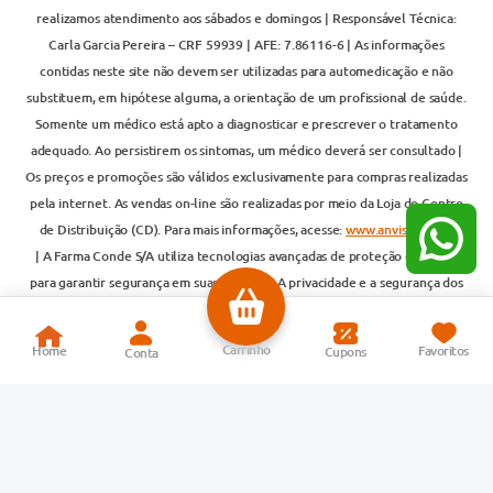
realizamos atendimento aos sábados e domingos | Responsável Técnica:
Carla Garcia Pereira – CRF 59939 | AFE: 7.86116-6 | As informações
contidas neste site não devem ser utilizadas para automedicação e não
substituem, em hipótese alguma, a orientação de um profissional de saúde.
Somente um médico está apto a diagnosticar e prescrever o tratamento
adequado. Ao persistirem os sintomas, um médico deverá ser consultado |
Os preços e promoções são válidos exclusivamente para compras realizadas
pela internet. As vendas on-line são realizadas por meio da Loja do Centro
de Distribuição (CD). Para mais informações, acesse:
www.anvisa.gov.br
| A Farma Conde S/A utiliza tecnologias avançadas de proteção de dados
para garantir segurança em suas compras. A privacidade e a segurança dos
clientes são compromissos da empresa. Todos os pedidos estão sujeitos à
confirmação de disponibilidade em estoque | Importante: antimicrobianos,
antibióticos e psicotrópicos são vendidos apenas em lojas físicas ou por
televendas pelo número 4000-1194, com atendimento de segunda a
quinta-feira, das 08h às 18h, e sexta-feira, das 08h às 17h (exceto feriados),
conforme Portaria nº 344/1999 do Ministério da Saúde.