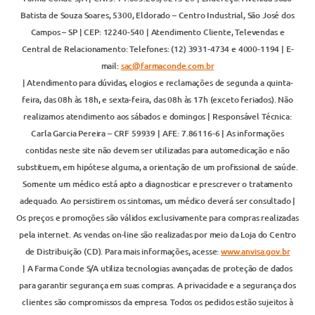
Batista de Souza Soares, 5300, Eldorado – Centro Industrial, São José dos
Campos – SP | CEP: 12240-540 | Atendimento Cliente, Televendas e
Central de Relacionamento: Telefones: (12) 3931-4734 e 4000-1194 | E-
mail:
sac@farmaconde.com.br
| Atendimento para dúvidas, elogios e reclamações de segunda a quinta-
feira, das 08h às 18h, e sexta-feira, das 08h às 17h (exceto feriados). Não
realizamos atendimento aos sábados e domingos | Responsável Técnica:
Carla Garcia Pereira – CRF 59939 | AFE: 7.86116-6 | As informações
contidas neste site não devem ser utilizadas para automedicação e não
substituem, em hipótese alguma, a orientação de um profissional de saúde.
Somente um médico está apto a diagnosticar e prescrever o tratamento
adequado. Ao persistirem os sintomas, um médico deverá ser consultado |
Os preços e promoções são válidos exclusivamente para compras realizadas
pela internet. As vendas on-line são realizadas por meio da Loja do Centro
de Distribuição (CD). Para mais informações, acesse:
www.anvisa.gov.br
| A Farma Conde S/A utiliza tecnologias avançadas de proteção de dados
para garantir segurança em suas compras. A privacidade e a segurança dos
clientes são compromissos da empresa. Todos os pedidos estão sujeitos à