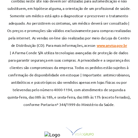
contidas neste site não devem ser utilizadas para automedicação e não
substituem, em hipótese alguma, a orientação de um profissional de saúde.
Somente um médico está apto a diagnosticar e prescrever o tratamento
adequado. Ao persistirem os sintomas, um médico deverá ser consultado |
Os preços e promoções são válidos exclusivamente para compras realizadas
pela internet. As vendas on-line são realizadas por meio da Loja do Centro
de Distribuição (CD). Para mais informações, acesse:
www.anvisa.gov.br
| A Farma Conde S/A utiliza tecnologias avançadas de proteção de dados
para garantir segurança em suas compras. A privacidade e a segurança dos
clientes são compromissos da empresa. Todos os pedidos estão sujeitos à
confirmação de disponibilidade em estoque | Importante: antimicrobianos,
antibióticos e psicotrópicos são vendidos apenas em lojas físicas ou por
televendas pelo número 4000-1194, com atendimento de segunda a
quinta-feira, das 08h às 18h, e sexta-feira, das 08h às 17h (exceto feriados),
conforme Portaria nº 344/1999 do Ministério da Saúde.