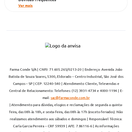
Ver mais
Farma Conde S/A | CNPJ: 71.605.265/0213-20 | Endereço: Avenida João
Batista de Souza Soares, 5300, Eldorado – Centro Industrial, São José dos
Campos – SP | CEP: 12240-540 | Atendimento Cliente, Televendas e
Central de Relacionamento: Telefones: (12) 3931-4734 e 4000-1194 | E-
mail:
sac@farmaconde.com.br
| Atendimento para dúvidas, elogios e reclamações de segunda a quinta-
feira, das 08h às 18h, e sexta-feira, das 08h às 17h (exceto feriados). Não
realizamos atendimento aos sábados e domingos | Responsável Técnica:
Carla Garcia Pereira – CRF 59939 | AFE: 7.86116-6 | As informações