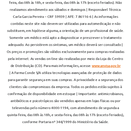
feira, das 08h às 18h, e sexta-feira, das 08h às 17h (exceto feriados). Não
realizamos atendimento aos sábados e domingos | Responsável Técnica:
Carla Garcia Pereira – CRF 59939 | AFE: 7.86116-6 | As informações
contidas neste site não devem ser utilizadas para automedicação e não
substituem, em hipótese alguma, a orientação de um profissional de saúde.
Somente um médico está apto a diagnosticar e prescrever o tratamento
adequado. Ao persistirem os sintomas, um médico deverá ser consultado |
Os preços e promoções são válidos exclusivamente para compras realizadas
pela internet. As vendas on-line são realizadas por meio da Loja do Centro
de Distribuição (CD). Para mais informações, acesse:
www.anvisa.gov.br
| A Farma Conde S/A utiliza tecnologias avançadas de proteção de dados
para garantir segurança em suas compras. A privacidade e a segurança dos
clientes são compromissos da empresa. Todos os pedidos estão sujeitos à
confirmação de disponibilidade em estoque | Importante: antimicrobianos,
antibióticos e psicotrópicos são vendidos apenas em lojas físicas ou por
televendas pelo número 4000-1194, com atendimento de segunda a
quinta-feira, das 08h às 18h, e sexta-feira, das 08h às 17h (exceto feriados),
conforme Portaria nº 344/1999 do Ministério da Saúde.