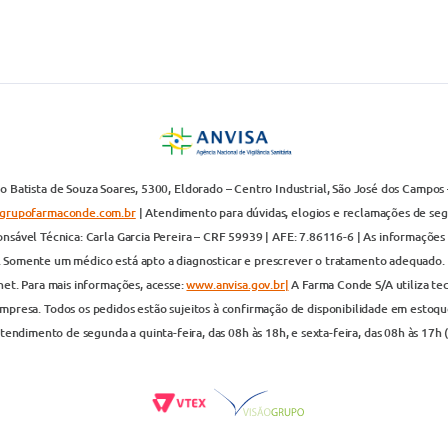
 Batista de Souza Soares, 5300, Eldorado – Centro Industrial, São José dos Campos 
grupofarmaconde.com.br
| Atendimento para dúvidas, elogios e reclamações de segun
nsável Técnica: Carla Garcia Pereira – CRF 59939 | AFE: 7.86116-6 | As informações 
. Somente um médico está apto a diagnosticar e prescrever o tratamento adequado. 
net. Para mais informações, acesse:
www.anvisa.gov.br|
A Farma Conde S/A utiliza te
presa. Todos os pedidos estão sujeitos à confirmação de disponibilidade em estoque
endimento de segunda a quinta-feira, das 08h às 18h, e sexta-feira, das 08h às 17h 