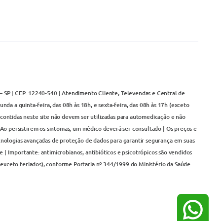
– SP | CEP: 12240-540 | Atendimento Cliente, Televendas e Central de
da a quinta-feira, das 08h às 18h, e sexta-feira, das 08h às 17h (exceto
contidas neste site não devem ser utilizadas para automedicação e não
Ao persistirem os sintomas, um médico deverá ser consultado | Os preços e
cnologias avançadas de proteção de dados para garantir segurança em suas
 | Importante: antimicrobianos, antibióticos e psicotrópicos são vendidos
(exceto feriados), conforme Portaria nº 344/1999 do Ministério da Saúde.