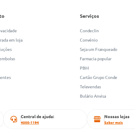
to
Serviços
rivacidade
Condeclin
irada em loja
Convênio
luções
Seja um Franqueado
eembolso
Farmacia popular
PBM
uentes
Cartão Grupo Conde
Televendas
Bulário Anvisa
Central de ajuda:
Nossas lojas
4000-1194
Saber mais