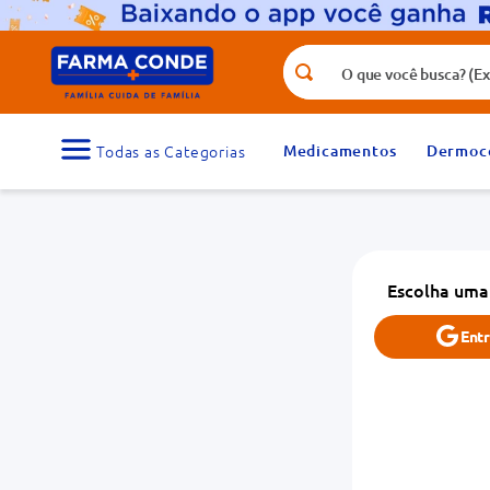
O que você busca? (Ex.: vitamina, fr
Termos mais buscados
1
º
medicamento
Medicamentos
Dermoc
3
º
tadalafila 5mg
5
º
dipirona
7
º
vitamina d
Escolha uma
9
º
protetor solar
Ent