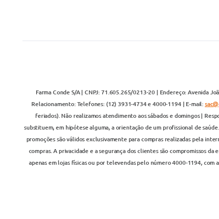
Farma Conde S/A | CNPJ: 71.605.265/0213-20 | Endereço: Avenida João
Relacionamento: Telefones: (12) 3931-4734 e 4000-1194 | E-mail:
sac@
feriados). Não realizamos atendimento aos sábados e domingos | Respo
substituem, em hipótese alguma, a orientação de um profissional de saúde
promoções são válidos exclusivamente para compras realizadas pela inter
compras. A privacidade e a segurança dos clientes são compromissos da em
apenas em lojas físicas ou por televendas pelo número 4000-1194, com at