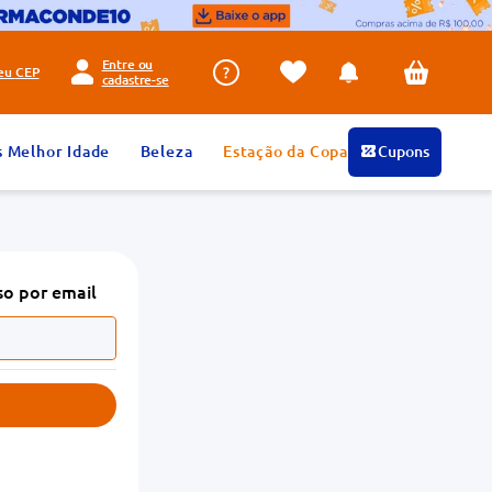
Entre ou
seu
CEP
cadastre-se
s Melhor Idade
Beleza
Estação da Copa
Cupons
so por email