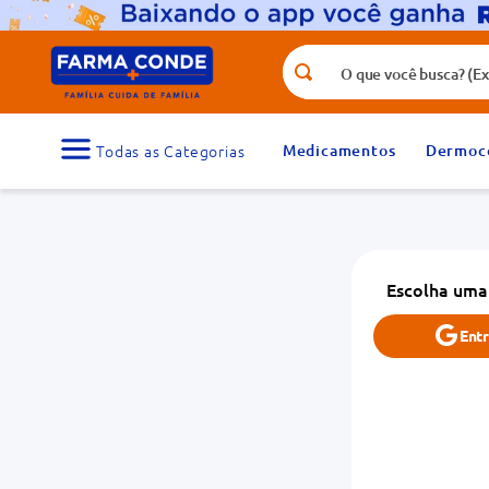
O que você busca? (Ex.: vitamina, fr
Termos mais buscados
1
º
medicamento
Medicamentos
Dermoc
3
º
tadalafila 5mg
5
º
dipirona
7
º
vitamina d
Escolha uma
9
º
protetor solar
Ent