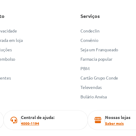
to
Serviços
rivacidade
Condeclin
irada em loja
Convênio
luções
Seja um Franqueado
eembolso
Farmacia popular
PBM
uentes
Cartão Grupo Conde
Televendas
Bulário Anvisa
Central de ajuda:
Nossas lojas
4000-1194
Saber mais