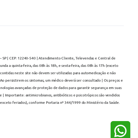
– SP | CEP: 12240-540 | Atendimento Cliente, Televendas e Central de
da a quinta-feira, das 08h às 18h, e sexta-feira, das 08h às 17h (exceto
contidas neste site não devem ser utilizadas para automedicação e não
Ao persistirem os sintomas, um médico deverá ser consultado | Os preços e
cnologias avançadas de proteção de dados para garantir segurança em suas
 | Importante: antimicrobianos, antibióticos e psicotrópicos são vendidos
(exceto feriados), conforme Portaria nº 344/1999 do Ministério da Saúde.