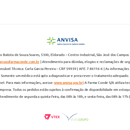
 Batista de Souza Soares, 5300, Eldorado – Centro Industrial, São José dos Campos 
grupofarmaconde.com.br
| Atendimento para dúvidas, elogios e reclamações de segun
nsável Técnica: Carla Garcia Pereira – CRF 59939 | AFE: 7.86116-6 | As informações 
. Somente um médico está apto a diagnosticar e prescrever o tratamento adequado. 
net. Para mais informações, acesse:
www.anvisa.gov.br|
A Farma Conde S/A utiliza te
presa. Todos os pedidos estão sujeitos à confirmação de disponibilidade em estoque
endimento de segunda a quinta-feira, das 08h às 18h, e sexta-feira, das 08h às 17h 