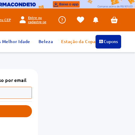
Entre ou
seu
CEP
cadastre-se
s Melhor Idade
Beleza
Estação da Copa
Cupons
so por email