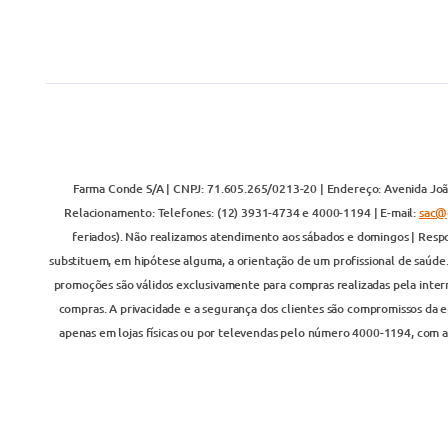
Farma Conde S/A | CNPJ: 71.605.265/0213-20 | Endereço: Avenida João
Relacionamento: Telefones: (12) 3931-4734 e 4000-1194 | E-mail:
sac@
feriados). Não realizamos atendimento aos sábados e domingos | Respo
substituem, em hipótese alguma, a orientação de um profissional de saúde
promoções são válidos exclusivamente para compras realizadas pela inter
compras. A privacidade e a segurança dos clientes são compromissos da em
apenas em lojas físicas ou por televendas pelo número 4000-1194, com at