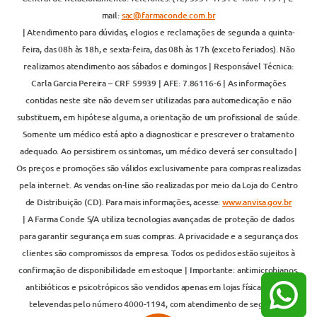
mail:
sac@farmaconde.com.br
| Atendimento para dúvidas, elogios e reclamações de segunda a quinta-
feira, das 08h às 18h, e sexta-feira, das 08h às 17h (exceto feriados). Não
realizamos atendimento aos sábados e domingos | Responsável Técnica:
Carla Garcia Pereira – CRF 59939 | AFE: 7.86116-6 | As informações
contidas neste site não devem ser utilizadas para automedicação e não
substituem, em hipótese alguma, a orientação de um profissional de saúde.
Somente um médico está apto a diagnosticar e prescrever o tratamento
adequado. Ao persistirem os sintomas, um médico deverá ser consultado |
Os preços e promoções são válidos exclusivamente para compras realizadas
pela internet. As vendas on-line são realizadas por meio da Loja do Centro
de Distribuição (CD). Para mais informações, acesse:
www.anvisa.gov.br
| A Farma Conde S/A utiliza tecnologias avançadas de proteção de dados
para garantir segurança em suas compras. A privacidade e a segurança dos
clientes são compromissos da empresa. Todos os pedidos estão sujeitos à
confirmação de disponibilidade em estoque | Importante: antimicrobianos,
antibióticos e psicotrópicos são vendidos apenas em lojas físicas ou por
televendas pelo número 4000-1194, com atendimento de segunda a