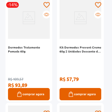
-14%
0mg
r
ez
Dermodex Tratamento
Kit Dermodex Prevent Creme
Pomada 60g
60g 2 Unidades Desconto de
40%
R$ 57,79
R$ 109,57
R$ 93,89
comprar agora
comprar agora