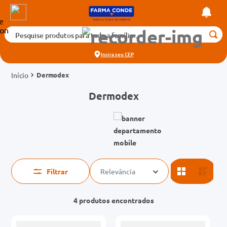
Pesquise produtos para toda a família...
Termos mais buscados
Insira seu
CEP
1
º
medicamento
Dermodex
2
º
fralda
Dermodex
3
º
tadalafila 5mg
cados
4
º
rosuvastatina 20mg
o
5
º
dipirona
6
º
absorvente
mg
7
º
vitamina d
Filtrar
Relevância
na 20mg
8
º
tadalafila 20mg
4
produtos
9
º
protetor solar
10
º
teste gravidez