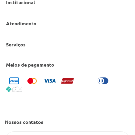
Institucional
Atendimento
Nossas Lojas
Serviços
Política de Privacidade
Canal de Denúncias
Entrega e Retirada em Loja
Cobre Oferta
Meios de pagamento
Bulário Anvisa
Trocas e Devoluções
Trabalhe Conosco
Condeclin
Política de Reembolso
Código de Conduta
Convênio Conlife
Fale Conosco
Gestão de marcas
Dúvidas Frequentes
Farmacia popular
Nossos contatos
PBM