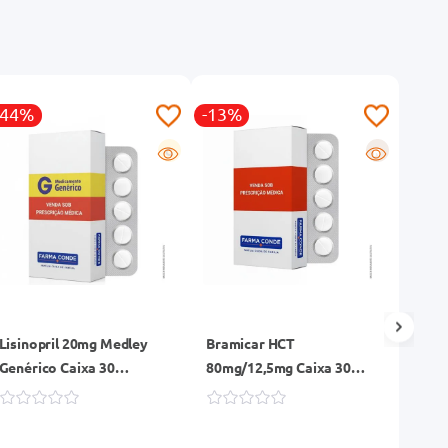
-44%
-13%
-10
G
R
Lisinopril 20mg Medley
Bramicar HCT
Dozo
Genérico Caixa 30
80mg/12,5mg Caixa 30
Comp
Comprimidos
Comprimidos Revestidos