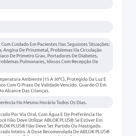
 Com Cuidado Em Pacientes Nas Seguintes Situações:
a, Angina De Prinzmetal, Problemas Na Circulação
rdíaco De Primeiro Grau, Portadores De Diabetes,
Problemas Pulmonares, Idosos Com Recepção De
ratura Ambiente (15 A 30°C), Protegido Da Luz E
to Com O Prazo De Validade Vencido. Guarde-O Em
o Alcance Das Crianças.
eferência No Mesmo Horário Todos Os Dias.
ado Por Via Oral, Com Água E De Preferência No
ocê Não Deve Utilizar ABLOK PLUS® Se Estiver Em
BLOK PLUS® Não Deve Ser Partido Ou Mastigado.
rado Inteiro. A Dose Recomendada De ABLOK PLUS®