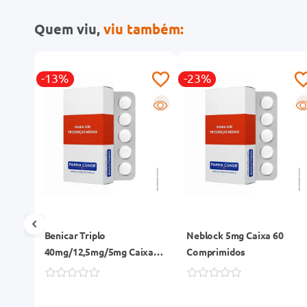
Quem viu,
viu também:
-13%
-23%
R
R
R
ixa
Benicar Triplo
Neblock 5mg Caixa 60
40mg/12,5mg/5mg Caixa
Comprimidos
30 Comprimidos
Revestidos