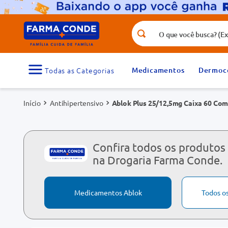
O que você busca? (Ex.: vitamina, fr
Termos mais buscados
1
º
medicamento
Medicamentos
Dermoc
3
º
tadalafila 5mg
Antihipertensivo
Ablok Plus 25/12,5mg Caixa 60 Co
5
º
dipirona
7
º
vitamina d
9
º
protetor solar
Confira todos os produtos
na Drogaria Farma Conde.
Medicamentos Ablok
Todos o