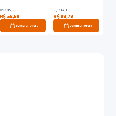
R$ 105,30
R$ 114,12
R$ 80
R$ 58,59
R$ 99,79
R$ 
comprar agora
comprar agora