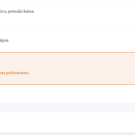
co, pressão baixa.
água.
emas pulmonares.