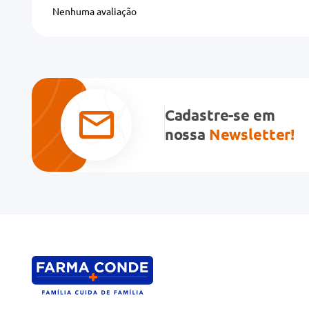
Adicionar avaliação
Nenhuma avaliação
Título
Avalie o produto de 1 a 5 estrelas
★
★
★
★
★
Cadastre-se em
Seu nome
nossa
Newsletter!
Endereço de email
Escreva uma avaliação