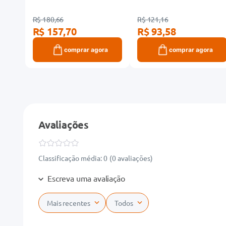
R$ 180,66
R$ 121,16
R$ 157,70
R$ 93,58
ra
comprar agora
comprar agora
Avaliações
Classificação média: 0
(0 avaliações)
Escreva uma avaliação
Mais recentes
Todos