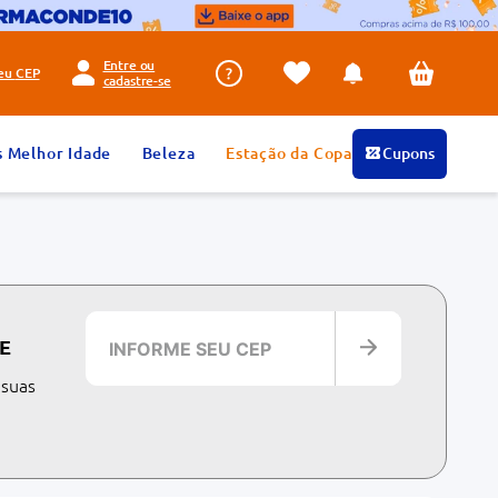
Entre ou
seu
CEP
cadastre-se
s Melhor Idade
Beleza
Estação da Copa
Cupons
E
 suas