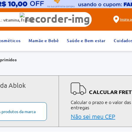
alda)
Insira 
2
º
fralda
osméticos
Mamãe e Bebê
Saúde e Bem estar
Cuidado
4
º
rosuvastatina 20mg
mprimidos
6
º
absorvente
8
º
tadalafila 20mg
10
º
teste gravidez
 da Ablok
CALCULAR FRET
Calcular o prazo e o valor das
entregas
s produtos da marca
Não sei meu CEP