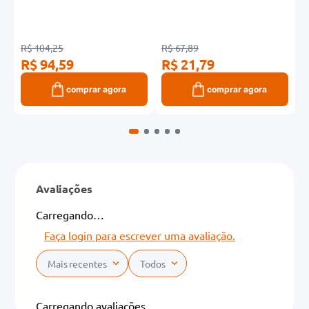
R$ 104,25
R$ 67,89
R
R$ 94,59
R$ 21,79
R
comprar agora
comprar agora
Avaliações
Carregando…
Faça login para escrever uma avaliação.
Mais recentes
Todos
Carregando avaliações…