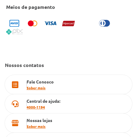
Entrega e Retirada em Loja
Cobre Oferta
Meios de pagamento
Bulário Anvisa
Trocas e Devoluções
Trabalhe Conosco
Condeclin
Política de Reembolso
Código de Conduta
Convênio Conlife
Fale Conosco
Gestão de marcas
Dúvidas Frequentes
Farmacia popular
Nossos contatos
PBM
Fale Conosco
Cartão Grupo Conde
Saber mais
Televendas
Central de ajuda:
4000-1194
Nossas lojas
Saber mais