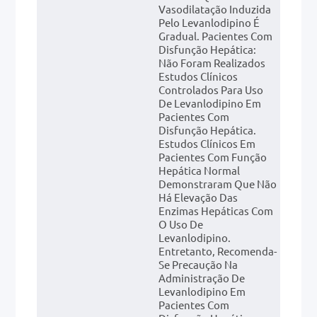
Vasodilatação Induzida
Pelo Levanlodipino É
Gradual. Pacientes Com
Disfunção Hepática:
Não Foram Realizados
Estudos Clínicos
Controlados Para Uso
De Levanlodipino Em
Pacientes Com
Disfunção Hepática.
Estudos Clínicos Em
Pacientes Com Função
Hepática Normal
Demonstraram Que Não
Há Elevação Das
Enzimas Hepáticas Com
O Uso De
Levanlodipino.
Entretanto, Recomenda-
Se Precaução Na
Administração De
Levanlodipino Em
Pacientes Com