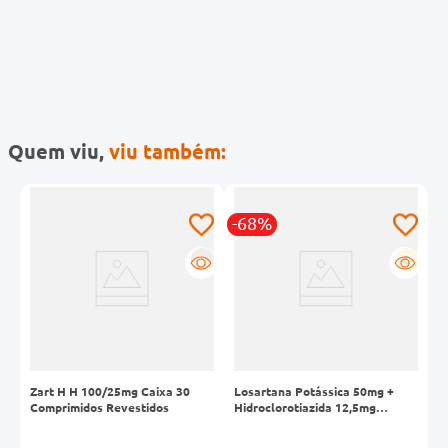
Quem viu,
viu também:
-68%
-
R
R
G
Zart H H 100/25mg Caixa 30
Losartana Potássica 50mg +
B
Comprimidos Revestidos
Hidroclorotiazida 12,5mg
Eurofarma Genérico Caixa 30
Comprimidos Revestidos