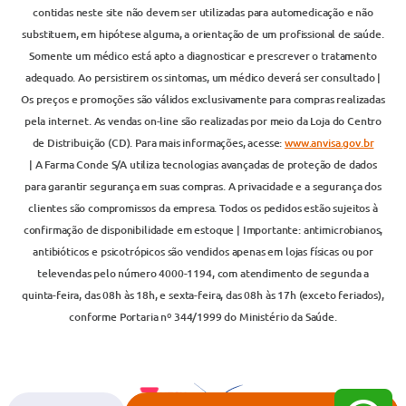
contidas neste site não devem ser utilizadas para automedicação e não
substituem, em hipótese alguma, a orientação de um profissional de saúde.
Somente um médico está apto a diagnosticar e prescrever o tratamento
adequado. Ao persistirem os sintomas, um médico deverá ser consultado |
Os preços e promoções são válidos exclusivamente para compras realizadas
pela internet. As vendas on-line são realizadas por meio da Loja do Centro
de Distribuição (CD). Para mais informações, acesse:
www.anvisa.gov.br
| A Farma Conde S/A utiliza tecnologias avançadas de proteção de dados
para garantir segurança em suas compras. A privacidade e a segurança dos
clientes são compromissos da empresa. Todos os pedidos estão sujeitos à
confirmação de disponibilidade em estoque | Importante: antimicrobianos,
antibióticos e psicotrópicos são vendidos apenas em lojas físicas ou por
televendas pelo número 4000-1194, com atendimento de segunda a
quinta-feira, das 08h às 18h, e sexta-feira, das 08h às 17h (exceto feriados),
conforme Portaria nº 344/1999 do Ministério da Saúde.