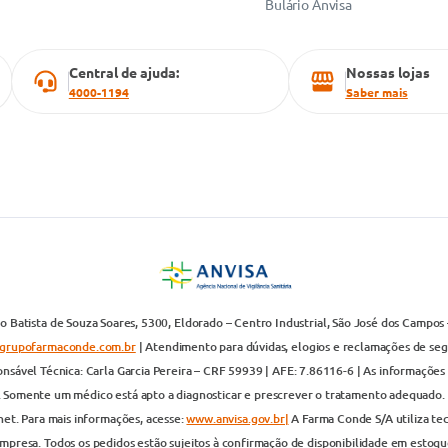
Bulário Anvisa
Central de ajuda:
Nossas lojas
4000-1194
Saber mais
 Batista de Souza Soares, 5300, Eldorado – Centro Industrial, São José dos Campos 
grupofarmaconde.com.br
| Atendimento para dúvidas, elogios e reclamações de segun
nsável Técnica: Carla Garcia Pereira – CRF 59939 | AFE: 7.86116-6 | As informações 
. Somente um médico está apto a diagnosticar e prescrever o tratamento adequado. 
net. Para mais informações, acesse:
www.anvisa.gov.br|
A Farma Conde S/A utiliza te
presa. Todos os pedidos estão sujeitos à confirmação de disponibilidade em estoque