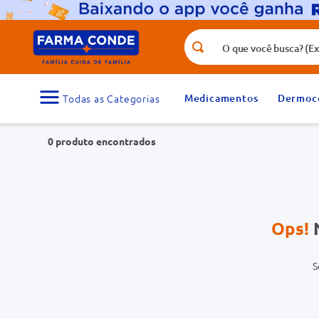
O que você busca? (Ex.: vitamina, fr
Termos mais buscados
1
º
medicamento
Medicamentos
Dermoc
3
º
tadalafila 5mg
0
produto
5
º
dipirona
7
º
vitamina d
9
º
protetor solar