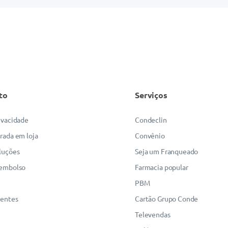
to
Serviços
rivacidade
Condeclin
irada em loja
Convênio
luções
Seja um Franqueado
eembolso
Farmacia popular
PBM
uentes
Cartão Grupo Conde
Televendas