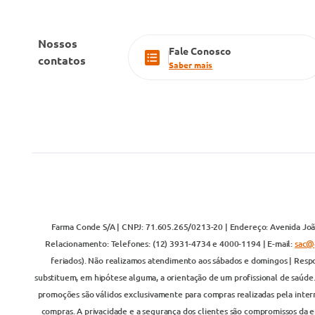
Nossos
Fale Conosco
contatos
Saber mais
Farma Conde S/A | CNPJ: 71.605.265/0213-20 | Endereço: Avenida João
Relacionamento: Telefones: (12) 3931-4734 e 4000-1194 | E-mail:
sac@
feriados). Não realizamos atendimento aos sábados e domingos | Respo
substituem, em hipótese alguma, a orientação de um profissional de saúde
promoções são válidos exclusivamente para compras realizadas pela inter
compras. A privacidade e a segurança dos clientes são compromissos da em