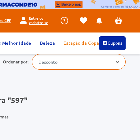
Entre ou
seu
CEP
cadastre-se
s Melhor Idade
Beleza
Estação da Copa
Cupons
Desconto
a "
597
"